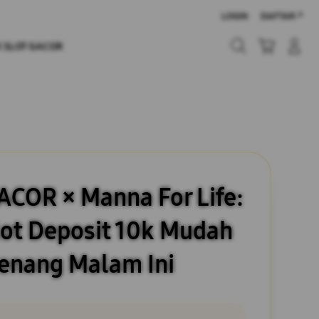
LOGIN
DAFTAR
Cari
Troli
Login/Sign-Up
K SLOT GACOR
Cari
COR × Manna For Life:
ot Deposit 10k Mudah
enang Malam Ini