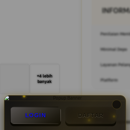
INFORM
Penilaian Mem
Minimal Depo
Layanan Pela
+4 lebih
Platform
banyak
LOGIN
DAFTAR
BONUS MEMBE