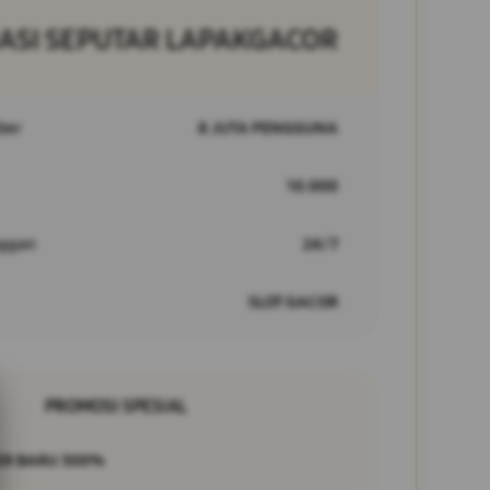
ASI SEPUTAR LAPAKGACOR
ber
8 JUTA PENGGUNA
10.000
nggan
24/7
SLOT GACOR
PROMOSI SPESIAL
R BARU 300%