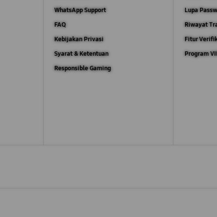
WhatsApp Support
Lupa Passw
FAQ
Riwayat Tr
Kebijakan Privasi
Fitur Verifi
Syarat & Ketentuan
Program VI
Responsible Gaming