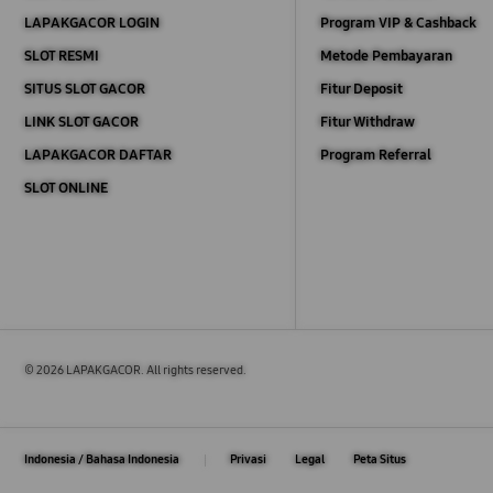
LAPAKGACOR LOGIN
Program VIP & Cashback
SLOT RESMI
Metode Pembayaran
SITUS SLOT GACOR
Fitur Deposit
LINK SLOT GACOR
Fitur Withdraw
LAPAKGACOR DAFTAR
Program Referral
SLOT ONLINE
© 2026 LAPAKGACOR. All rights reserved.
Privasi
Legal
Peta Situs
Indonesia / Bahasa Indonesia