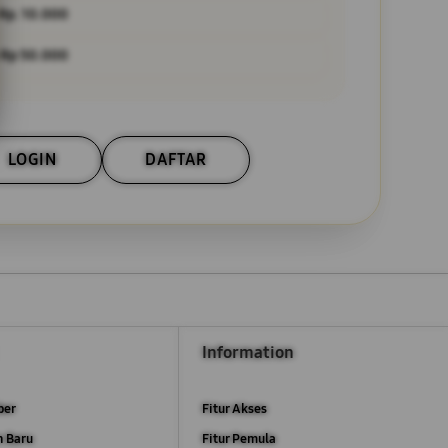
Rp. 10.000
 Rp 50.000
LOGIN
DAFTAR
Information
ber
Fitur Akses
n Baru
Fitur Pemula