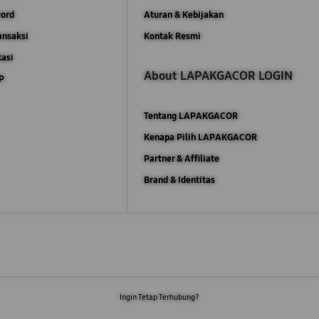
ord
Aturan & Kebijakan
ansaksi
Kontak Resmi
kasi
About LAPAKGACOR LOGIN
P
Tentang LAPAKGACOR
Kenapa Pilih LAPAKGACOR
Partner & Affiliate
Brand & Identitas
Ingin Tetap Terhubung?