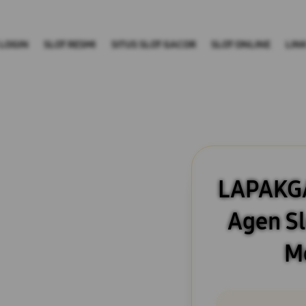
LOGIN
SLOT RESMI
SITUS SLOT GACOR
SLOT ONLINE
LIN
LAPAKGA
Agen Sl
M